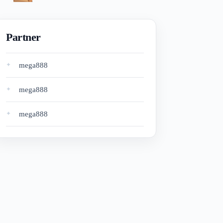
Partner
mega888
mega888
mega888