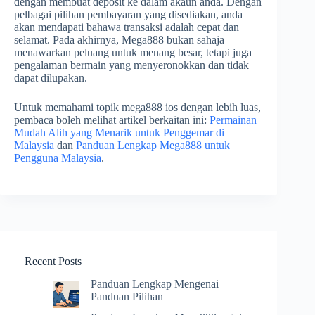
dengan membuat deposit ke dalam akaun anda. Dengan
pelbagai pilihan pembayaran yang disediakan, anda
akan mendapati bahawa transaksi adalah cepat dan
selamat. Pada akhirnya, Mega888 bukan sahaja
menawarkan peluang untuk menang besar, tetapi juga
pengalaman bermain yang menyeronokkan dan tidak
dapat dilupakan.
Untuk memahami topik mega888 ios dengan lebih luas,
pembaca boleh melihat artikel berkaitan ini:
Permainan
Mudah Alih yang Menarik untuk Penggemar di
Malaysia
dan
Panduan Lengkap Mega888 untuk
Pengguna Malaysia
.
Recent Posts
Panduan Lengkap Mengenai
Panduan Pilihan