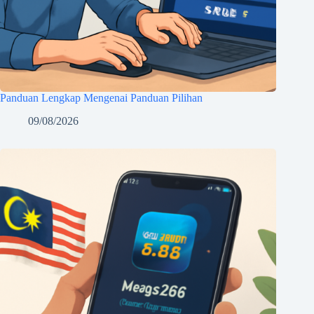
Panduan Lengkap Mengenai Panduan Pilihan
09/08/2026