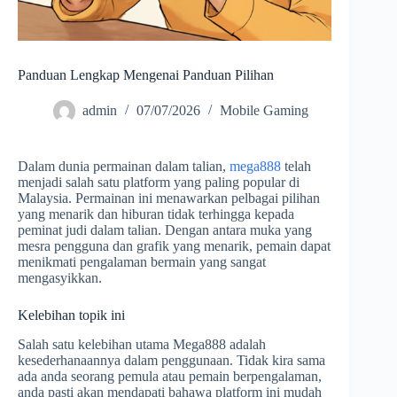
Panduan Lengkap Mengenai Panduan Pilihan
admin
07/07/2026
Mobile Gaming
Dalam dunia permainan dalam talian,
mega888
telah
menjadi salah satu platform yang paling popular di
Malaysia. Permainan ini menawarkan pelbagai pilihan
yang menarik dan hiburan tidak terhingga kepada
peminat judi dalam talian. Dengan antara muka yang
mesra pengguna dan grafik yang menarik, pemain dapat
menikmati pengalaman bermain yang sangat
mengasyikkan.
Kelebihan topik ini
Salah satu kelebihan utama Mega888 adalah
kesederhanaannya dalam penggunaan. Tidak kira sama
ada anda seorang pemula atau pemain berpengalaman,
anda pasti akan mendapati bahawa platform ini mudah