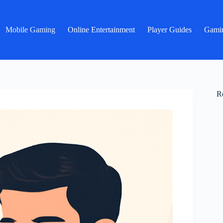
Mobile Gaming
Online Entertainment
Player Guides
Gamin
R