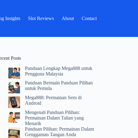
g Insights
Slot Reviews
About
Contact
ecent Posts
Panduan Lengkap Mega888 untuk
Pengguna Malaysia
Panduan Bermain Panduan Pilihan
untuk Pemula
Mega888: Permainan Seru di
Android
Mengenali Panduan Pilihan:
Permainan Dalam Talian yang
Menarik
Panduan Pilihan: Permainan Dalam
Genggaman Tangan Anda