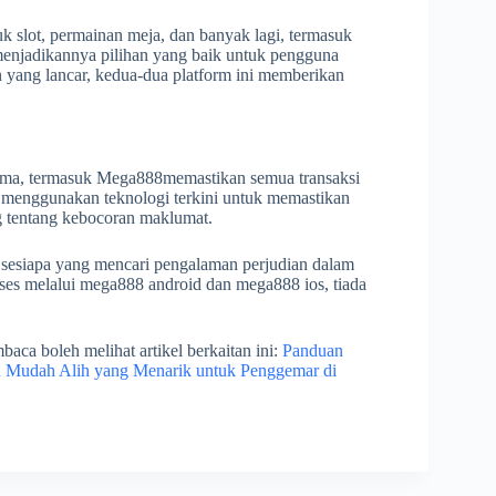
k slot, permainan meja, dan banyak lagi, termasuk
enjadikannya pilihan yang baik untuk pengguna
yang lancar, kedua-dua platform ini memberikan
tama, termasuk Mega888memastikan semua transaksi
ni menggunakan teknologi terkini untuk memastikan
g tentang kebocoran maklumat.
 sesiapa yang mencari pengalaman perjudian dalam
es melalui mega888 android dan mega888 ios, tiada
ca boleh melihat artikel berkaitan ini:
Panduan
 Mudah Alih yang Menarik untuk Penggemar di